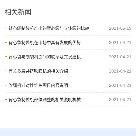
相关新闻
背心袋制袋机产出的背心袋与立体袋的比较
2021-05-19
背心袋制袋机在市场中具有发展的优势
2021-04-21
背心袋与制袋机之间的联系及其发展机
2021-04-21
有关多层共挤吹膜机的相关介绍
2021-04-21
吹膜机针对性维护项目内容说明
2021-04-21
背心袋制袋机部位调整的相关说明机械
2021-04-21