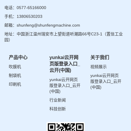
电话：0577-65166000
手机：13806530203
邮箱：shunfeng@shunfengmachine.com
地址：中国浙江温州瑞安市上望街道听潮路66号C23-1（置信工业
园）
产品中心
yunkai云开网
关于我们
页版登录入口_
吹膜机
视频展示
云开(中国)
制袋机
yunkai云开网页
yunkai云开网页
版登录入口_云开
印刷机
版登录入口_云开
(中国)
(中国)
行业新闻
科技创新