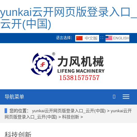
yunkai云开网页版登录入口_
云开(中国)
语言选择：
∷
导航菜单
Toggl
navig
您的位置：
yunkai云开网页版登录入口_云开(中国)
>
yunkai云开
网页版登录入口_云开(中国)
>
科技创新
>
科技创新