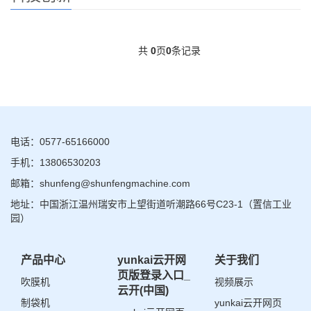
共
0
页
0
条记录
电话：0577-65166000
手机：13806530203
邮箱：shunfeng@shunfengmachine.com
地址：中国浙江温州瑞安市上望街道听潮路66号C23-1（置信工业
园）
产品中心
yunkai云开网
关于我们
页版登录入口_
吹膜机
视频展示
云开(中国)
制袋机
yunkai云开网页